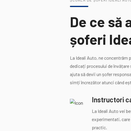
ȘCOALA DE ȘOFERI IDEALI AU
De ce să 
șoferi Ide
La Ideali Auto, ne concentrăm p
dedicați procesului de învățare
ajuta să devii un șofer responsab
simți încrezător atunci când ești
Instructori ca
La Ideali Auto vei be
experimentati, care 
practic.