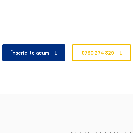
mularul de înscriere 
către permisul tău!
Înscrie-te acum
0730 274 329