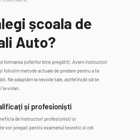
TO CONSTANȚA
alegi școala de
ali Auto?
e formarea șoferilor bine pregătiți. Avem instructori
 și folosim metode actuale de predare pentru a te
il. Ne adaptăm la nevoile tale, astfel încât să te
 la volan.
lificați și profesioniști
neficia de instructori profesionisti si
te vor pregati pentru examenul teoretic si cel