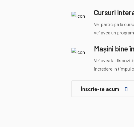
Cursuri inter
Vei participa la curs
vei avea un program f
Mașini bine î
Vei avea la dispoziti
incredere in timpul 
Înscrie-te acum