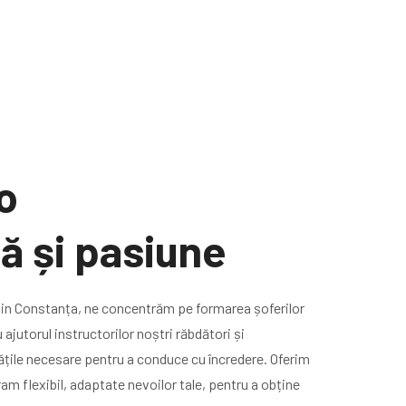
o
ă și pasiune
 din Constanța, ne concentrăm pe formarea șoferilor
 ajutorul instructorilor noștri răbdători și
tățile necesare pentru a conduce cu încredere. Oferim
ram flexibil, adaptate nevoilor tale, pentru a obține