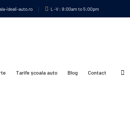
a-ideali-auto.ro
L -V : 9:00am to 5:00pm
rte
Tarife școala auto
Blog
Contact