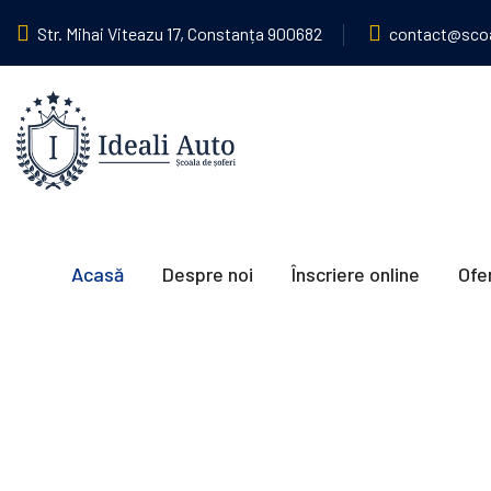
Str. Mihai Viteazu 17, Constanța 900682
contact@scoal
Acasă
Despre noi
Înscriere online
Ofe